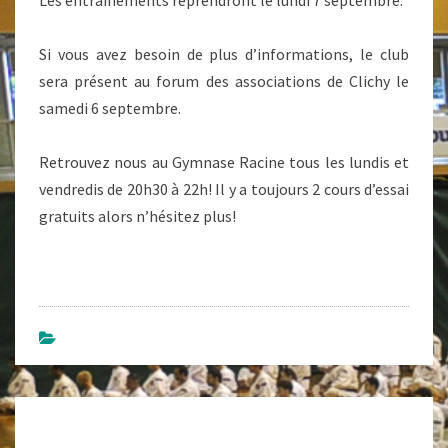
Les entraînements reprendront le lundi 7 septembre.
Kempo A
Été Fondé
En 1947 Au
Si vous avez besoin de plus d’informations, le club
Japon Par
Doshin So.
sera présent au forum des associations de Clichy le
C'est Un Art
Martial
samedi 6 septembre.
Enseigné À
Clichy
Depuis
Retrouvez nous au Gymnase Racine tous les lundis et
1985.
vendredis de 20h30 à 22h! Il y a toujours 2 cours d’essai
gratuits alors n’hésitez plus!
Navigation
d'article