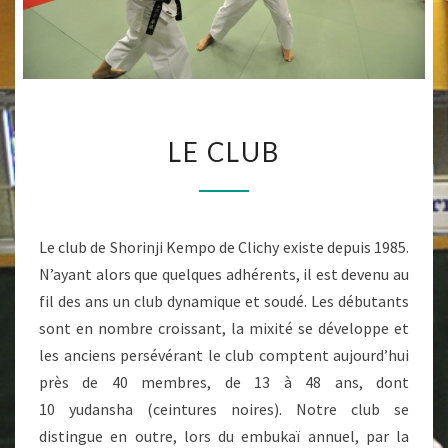
Kempo A
Été Fondé
En 1947 Au
Japon Par
Doshin So.
C'est Un Art
Martial
Enseigné À
LE
Clichy
LE CLUB
Depuis
CLUB
1985.
Le club de Shorinji Kempo de Clichy existe depuis 1985.
N’ayant alors que quelques adhérents, il est devenu au
fil des ans un club dynamique et soudé. Les débutants
sont en nombre croissant, la mixité se développe et
les anciens persévérant le club comptent aujourd’hui
près de 40 membres, de 13 à 48 ans, dont
10 yudansha (ceintures noires). Notre club se
distingue en outre, lors du embukaï annuel, par la