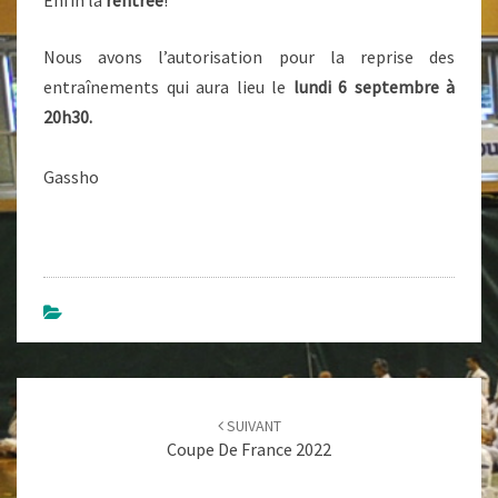
Enfin la
rentrée
!
Kempo A
Été Fondé
En 1947 Au
Nous avons l’autorisation pour la reprise des
Japon Par
Doshin So.
entraînements qui aura lieu le
lundi 6 septembre à
C'est Un Art
Martial
20h30.
Enseigné À
Clichy
Depuis
Gassho
1985.
Navigation
d'article
SUIVANT
Coupe De France 2022